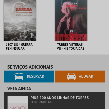
MAIS INFO
MAIS INFO
COMPRAR
COMPRAR
1807 1814 GUERRA
TURRES VETERAS
PENINSULAR
VII - HISTÓRIA DAS
FIGURAS DO PODER
C. M. TORRES
C. M. TORRES
VEDRAS
VEDRAS
SERVIÇOS ADICIONAIS
RESERVAR
ALUGAR
MAIS INFO
MAIS INFO
COMPRAR
COMPRAR
VEJA AINDA:
PINS 200 ANOS LINHAS DE TORRES
MERCHANDISING