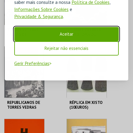
saber mais consulte a nossa
Política de Cookies
,
COMPRAR
COMPRAR
Informações Sobre Cookies
e
Privacidade & Segurança
.
TURRES VETERAS I
TURRES VETERAS
Aceitar
- ACTAS DE
X-HISTÓRIA DO
HISTÓRIA
SAGRADO E
C. M. TORRES
C. M. TORRES
MEDIEVAL
PROFANO
Rejeitar não essenciais
VEDRAS
VEDRAS
Gerir Preferências
MAIS INFO
MAIS INFO
COMPRAR
COMPRAR
REPUBLICANOS DE
RÉPLICA EM XISTO
TORRES VEDRAS
(10EUROS)
C. M. TORRES
C. M. TORRES
VEDRAS
VEDRAS