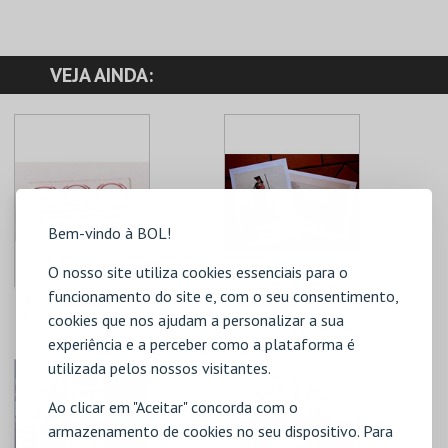
VEJA AINDA:
Bem-vindo à BOL!
O nosso site utiliza cookies essenciais para o
funcionamento do site e, com o seu consentimento,
PINS 200 ANOS
GRAVURA DO
cookies que nos ajudam a personalizar a sua
LINHAS DE TORRES
CAMPONÊS
experiência e a perceber como a plataforma é
C. M. TORRES
C. M. TORRES
VEDRAS
VEDRAS
utilizada pelos nossos visitantes.
Ao clicar em "Aceitar" concorda com o
armazenamento de cookies no seu dispositivo. Para
MAIS INFO
MAIS INFO