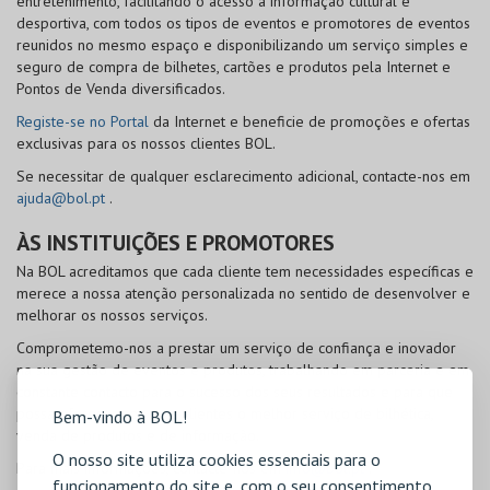
entretenimento, facilitando o acesso à informação cultural e
desportiva, com todos os tipos de eventos e promotores de eventos
reunidos no mesmo espaço e disponibilizando um serviço simples e
seguro de compra de bilhetes, cartões e produtos pela Internet e
Pontos de Venda diversificados.
Registe-se no Portal
da Internet e beneficie de promoções e ofertas
exclusivas para os nossos clientes
BOL
.
Se necessitar de qualquer esclarecimento adicional, contacte-nos em
ajuda@bol.pt
.
ÀS INSTITUIÇÕES E PROMOTORES
Na
BOL
acreditamos que cada cliente tem necessidades específicas e
merece a nossa atenção personalizada no sentido de desenvolver e
melhorar os nossos serviços.
Comprometemo-nos a prestar um serviço de confiança e inovador
na sua gestão de eventos e produtos, trabalhando em parceria e em
constante contacto para o sucesso dos seus resultados e para que
possa oferecer aos seus clientes o melhor serviço de bilhética,
Bem-vindo à BOL!
venda de produtos e de informação.
O nosso site utiliza cookies essenciais para o
Para mais informações, contacte-nos em
info@bol.pt
.
funcionamento do site e, com o seu consentimento,