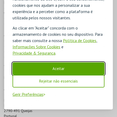
No Portal da
BOL
na Internet é disponibilizada uma área própria para
cookies que nos ajudam a personalizar a sua
cada Instituição, da sua responsabilidade, que permite apresentar
experiência e a perceber como a plataforma é
toda a história, informações e pessoas que contribuem para a
utilizada pelos nossos visitantes.
grandeza da entidade e promover os espetáculos e eventos que
dispõe.
Ao clicar em "Aceitar" concorda com o
AOS PRESTADORES DE SERVIÇOS
armazenamento de cookies no seu dispositivo. Para
saber mais consulte a nossa
Política de Cookies
,
O aumento do âmbito dos serviços prestados por qualquer
estabelecimento é reconhecido como uma mais-valia para os seus
Informações Sobre Cookies
e
clientes que encontram no mesmo espaço a oportunidade de
Privacidade & Segurança
.
satisfazer várias necessidades.
A
BOL
dispõe de serviços que podem ajudá-lo a diversificar a gama
Aceitar
de produtos fornecidos.
Para mais informações, contacte-nos em
info@bol.pt
.
Rejeitar não essenciais
A EMPRESA
Gerir Preferências
Etnaga
, Consultores Sistemas de Informação, Lda.
Nº Contribuinte: 502669730
Rua Cesário Verde, 35-E
2790-491 Queijas
Portugal