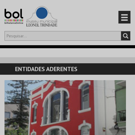
Olá,
iniciar sessão
PT
0
CARRINHO
ENTIDADES ADERENTES
EVENTOS
CARTÕES
PRODUTOS