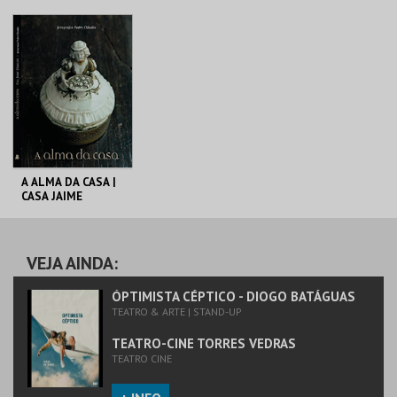
C. M. TORRES
C. M. TORRES
VEDRAS
VEDRAS
MAIS INFO
MAIS INFO
COMPRAR
COMPRAR
A ALMA DA CASA |
CASA JAIME
UMBELINO
C. M. TORRES
VEDRAS
VEJA AINDA:
MAIS INFO
ÓPTIMISTA CÉPTICO - DIOGO BATÁGUAS
TEATRO & ARTE | STAND-UP
COMPRAR
TEATRO-CINE TORRES VEDRAS
TEATRO CINE