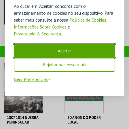
Ao clicar em "Aceitar" concorda com o
armazenamento de cookies no seu dispositivo. Para
saber mais consulte a nossa
Política de Cookies
,
Informações Sobre Cookies
e
ÓPTIMISTA
Privacidade & Segurança
.
CÉPTICO - DIOGO
BATÁGUAS
TEATRO-CINE
Aceitar
PRODUTOS
TORRES VEDRAS
Rejeitar não essenciais
MAIS INFO
COMPRAR
Gerir Preferências
1807 1814 GUERRA
30 ANOS DO PODER
PENINSULAR
LOCAL